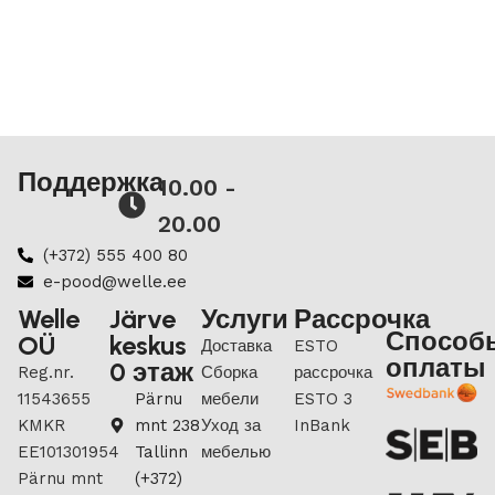
Поддержка
10.00 -
20.00
(+372) 555 400 80
e-pood@welle.ee
Welle
Järve
Услуги
Рассрочка
Способ
OÜ
keskus
Доставка
ESTO
оплаты
0 этаж
Reg.nr.
Сборка
рассрочка
11543655
Pärnu
мебели
ESTO 3
KMKR
mnt 238
Уход за
InBank
EE101301954
Tallinn
мебелью
Pärnu mnt
(+372)