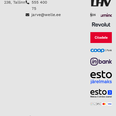
238, Tallinn
555 400
75
jarve@welle.ee