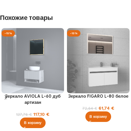
Похожие товары
-15%
-15%
Зеркало AVIOLA L-60 дуб
Зеркало FIGARO L-80 белое
артизан
61,74
€
72,64
€
117,10
€
137,76
€
В корзину
В корзину