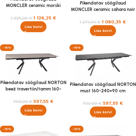
Pikendatav söögilaud
MONCLER ceramic morski
MONCLER ceramic sahara noir
verde alpi 160-240x90cm
160-240x90cm
1 126,25
€
1 325,00
€
1 080,35
€
1 271,00
€
Lisa korvi
Lisa korvi
-15%
-15%
Pikendatav söögilaud NORTON
Pikendatav söögilaud NORTON
beež travertiin/tamm 160-
must 160-240×90 cm
240×90 cm
597,55
€
703,00
€
597,55
€
703,00
€
Lisa korvi
Lisa korvi
-15%
-15%