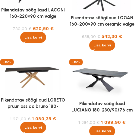
Pikendatav söögilaud LACONI
160-220×90 cm valge
Pikendatav söögilaud LOGAN
marmor/must
160-200×90 cm ceramic valge
620,50
€
730,00
€
marmor
542,30
€
638,00
€
Lisa korvi
Lisa korvi
-15%
-15%
Pikendatav söögilaud LORETO
Pikendatav söögilaud
pruun ossido bruno 180-
LUCIANO 180-230/90/76 cm
230x90cm
sinine marmor/must
1 080,35
€
1 271,00
€
1 099,90
€
1 294,00
€
Lisa korvi
Lisa korvi