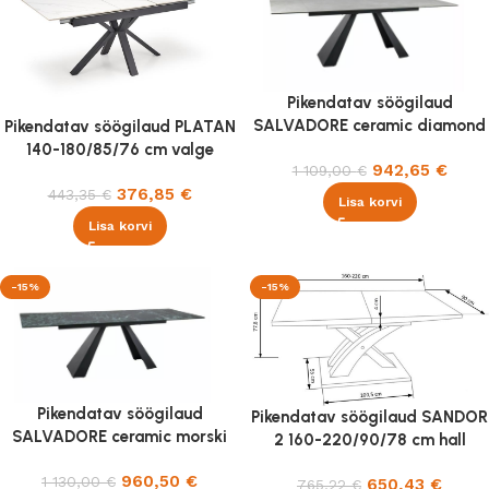
Pikendatav söögilaud
SALVADORE ceramic diamond
Pikendatav söögilaud PLATAN
cream 160-240x90cm
140-180/85/76 cm valge
942,65
€
1 109,00
€
marmor
376,85
€
443,35
€
Lisa korvi
Lisa korvi
-15%
-15%
Pikendatav söögilaud
Pikendatav söögilaud SANDOR
SALVADORE ceramic morski
2 160-220/90/78 cm hall
verde alpi 160-240x90cm
960,50
€
1 130,00
€
650,43
€
765,22
€