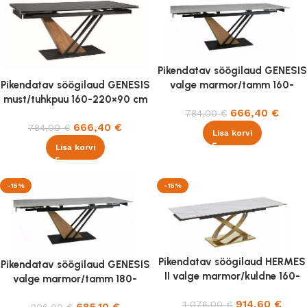
Pikendatav söögilaud GENESIS
Pikendatav söögilaud GENESIS
valge marmor/tamm 160-
must/tuhkpuu 160-220×90 cm
220×90 cm
666,40
€
784,00
€
666,40
€
784,00
€
Lisa korvi
Lisa korvi
-15%
-15%
Pikendatav söögilaud HERMES
Pikendatav söögilaud GENESIS
II valge marmor/kuldne 160-
valge marmor/tamm 180-
240X90 cm
240×90 cm
914,60
€
1 076,00
€
685,10
€
806,00
€