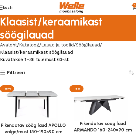
0
Eesti
Klaasist/keraamikast
söögilauad
Avaleht
Kataloog
Lauad ja toolid
Söögilauad
Klaasist/keraamikast söögilauad
Kuvatakse 1–36 tulemust 63-st
Filtreeri
-15%
-15%
Pikendatav söögilaud
Pikendatav söögilaud APOLLO
ARMANDO 160-240×90 cm
valge/must 150-190×90 cm