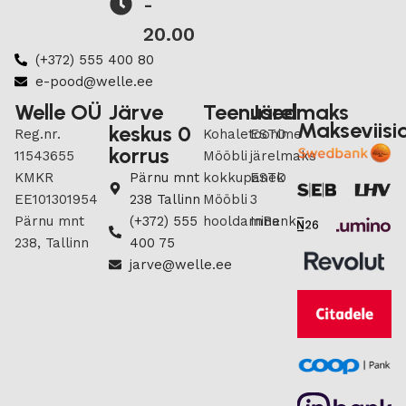
-
20.00
(+372) 555 400 80
e-pood@welle.ee
Welle OÜ
Järve
Teenused
Järelmaks
Makseviisi
keskus 0
Reg.nr.
Kohaletoonime
ESTO
korrus
11543655
Mööbli
järelmaks
KMKR
Pärnu mnt
kokkupanek
ESTO
EE101301954
238 Tallinn
Mööbli
3
Pärnu mnt
(+372) 555
hooldamine
InBank
238, Tallinn
400 75
jarve@welle.ee