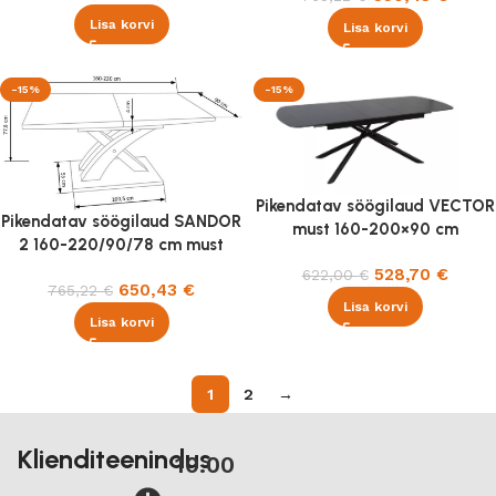
Lisa korvi
Lisa korvi
-15%
-15%
Pikendatav söögilaud VECTOR
Pikendatav söögilaud SANDOR
must 160-200×90 cm
2 160-220/90/78 cm must
528,70
€
622,00
€
650,43
€
765,22
€
Lisa korvi
Lisa korvi
1
2
→
Klienditeenindus
10.00