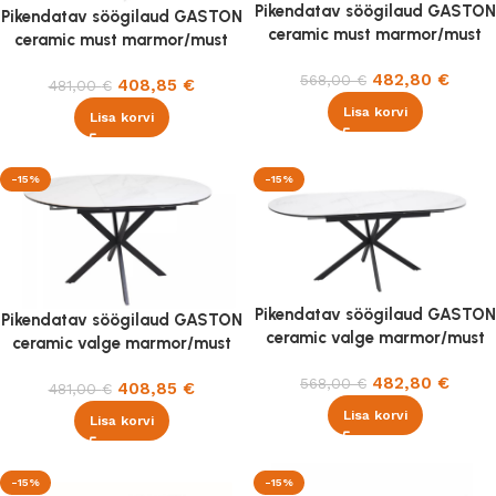
Pikendatav söögilaud GASTON
Pikendatav söögilaud GASTON
ceramic must marmor/must
ceramic must marmor/must
140-180×80 cm
100-135×100 cm
482,80
€
568,00
€
408,85
€
481,00
€
Lisa korvi
Lisa korvi
-15%
-15%
Pikendatav söögilaud GASTON
Pikendatav söögilaud GASTON
ceramic valge marmor/must
ceramic valge marmor/must
140-180×80 cm
100-135×100 cm
482,80
€
568,00
€
408,85
€
481,00
€
Lisa korvi
Lisa korvi
-15%
-15%