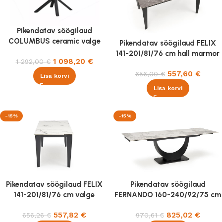
Pikendatav söögilaud
COLUMBUS ceramic valge
Pikendatav söögilaud FELIX
amber bianco 160-240x90cm
141-201/81/76 cm hall marmor
1 098,20
€
1 292,00
€
557,60
€
656,00
€
Lisa korvi
Lisa korvi
-15%
-15%
Pikendatav söögilaud FELIX
Pikendatav söögilaud
141-201/81/76 cm valge
FERNANDO 160-240/92/75 cm
marmor
valge marmor
557,82
€
825,02
€
656,26
€
970,61
€