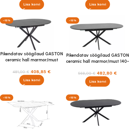
Lisa korvi
Lisa korvi
-15%
-15%
Pikendatav söögilaud GASTON
Pikendatav söögilaud GASTON
ceramic hall marmor/must
ceramic hall marmor/must 140-
100-135×100 cm
180×80 cm
408,85
€
481,00
€
482,80
€
568,00
€
Lisa korvi
Lisa korvi
-15%
-15%