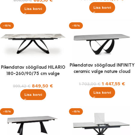
Lisa korvi
Lisa korvi
-15%
-15%
Pikendatav söögilaud INFINITY
Pikendatav söögilaud HILARIO
ceramic valge nature cloud
180-260/90/75 cm valge
160-240×95 cm
marmor
1 447,55
€
1 703,00
€
849,50
€
999,42
€
Lisa korvi
Lisa korvi
-15%
-15%