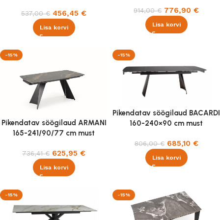
valge/must
776,90
€
914,00
€
456,45
€
537,00
€
Lisa korvi
Lisa korvi
-15%
-15%
Pikendatav söögilaud BACARDI
Pikendatav söögilaud ARMANI
160-240×90 cm must
165-241/90/77 cm must
685,10
€
806,00
€
625,95
€
736,41
€
Lisa korvi
Lisa korvi
-15%
-15%