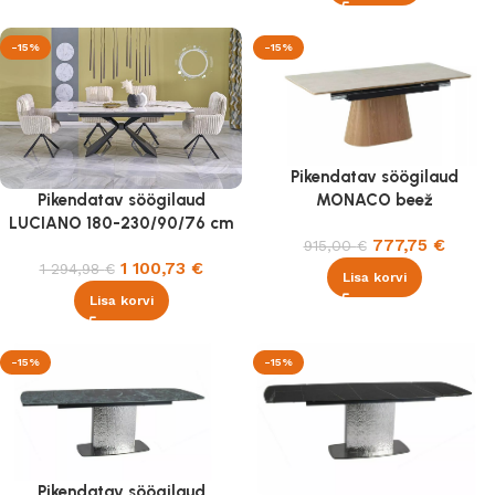
-15%
-15%
Pikendatav söögilaud
MONACO beež
Pikendatav söögilaud
travertiin/tamm 160-200×90
LUCIANO 180-230/90/76 cm
777,75
€
915,00
€
cm
valge marmor/must
1 100,73
€
1 294,98
€
Lisa korvi
Lisa korvi
-15%
-15%
Pikendatav söögilaud