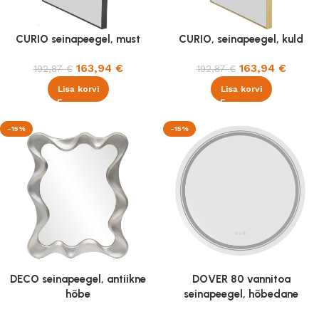
CURIO seinapeegel, must
CURIO, seinapeegel, kuld
163,94
€
163,94
€
192,87
€
192,87
€
Lisa korvi
Lisa korvi
-15%
-15%
DECO seinapeegel, antiikne
DOVER 80 vannitoa
hõbe
seinapeegel, hõbedane