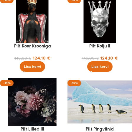
Pilt Koer Krooniga
Pilt Kolju II
124,10
€
124,10
€
146,00
€
146,00
€
Lisa korvi
Lisa korvi
-15%
-15%
Pilt Lilled III
Pilt Pingviinid