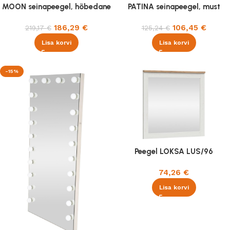
MOON seinapeegel, hõbedane
PATINA seinapeegel, must
186,29
€
106,45
€
219,17
€
125,24
€
Lisa korvi
Lisa korvi
-15%
Peegel LOKSA LUS/96
74,26
€
Lisa korvi