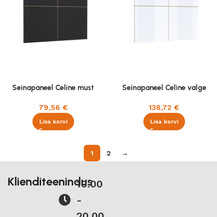
Seinapaneel Celine must
Seinapaneel Celine valge
79,56
€
138,72
€
Lisa korvi
Lisa korvi
1
2
→
Klienditeenindus
10.00
-
20.00