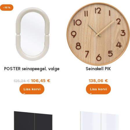
-15%
POSTER seinapeegel, valge
Seinakell PIK
106,45
€
138,06
€
125,24
€
Lisa korvi
Lisa korvi