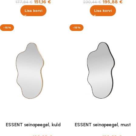
151,16
€
195,88
€
177,84
€
230,44
€
Lisa korvi
Lisa korvi
-15%
-15%
ESSENT seinapeegel, kuld
ESSENT seinapeegel, must