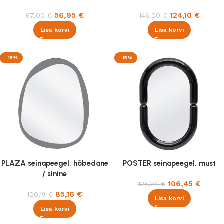
56,95
€
124,10
€
67,00
€
146,00
€
Lisa korvi
Lisa korvi
-15%
-15%
PLAZA seinapeegel, hõbedane
POSTER seinapeegel, must
/ sinine
106,45
€
125,24
€
85,16
€
100,19
€
Lisa korvi
Lisa korvi