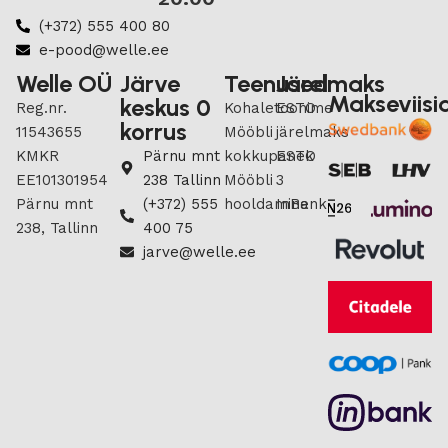
(+372) 555 400 80
e-pood@welle.ee
Welle OÜ
Järve
Teenused
Järelmaks
Makseviisi
keskus 0
Reg.nr.
Kohaletoonime
ESTO
korrus
11543655
Mööbli
järelmaks
KMKR
Pärnu mnt
kokkupanek
ESTO
EE101301954
238 Tallinn
Mööbli
3
Pärnu mnt
(+372) 555
hooldamine
InBank
238, Tallinn
400 75
jarve@welle.ee