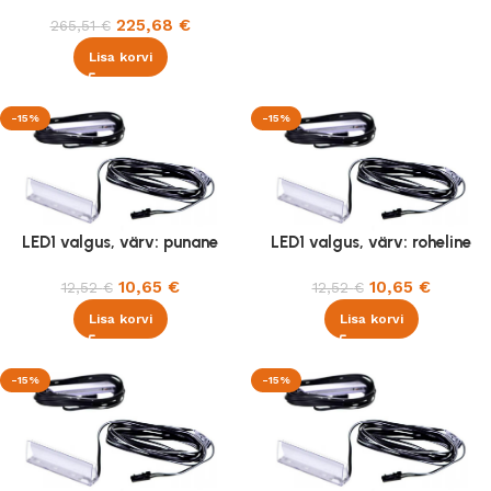
225,68
€
265,51
€
Lisa korvi
-15%
-15%
LED1 valgus, värv: punane
LED1 valgus, värv: roheline
10,65
€
10,65
€
12,52
€
12,52
€
Lisa korvi
Lisa korvi
-15%
-15%