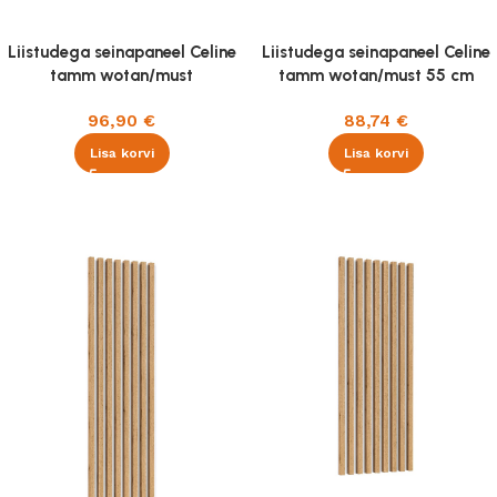
Liistudega seinapaneel Celine
Liistudega seinapaneel Celine
tamm wotan/must
tamm wotan/must 55 cm
96,90
€
88,74
€
Lisa korvi
Lisa korvi