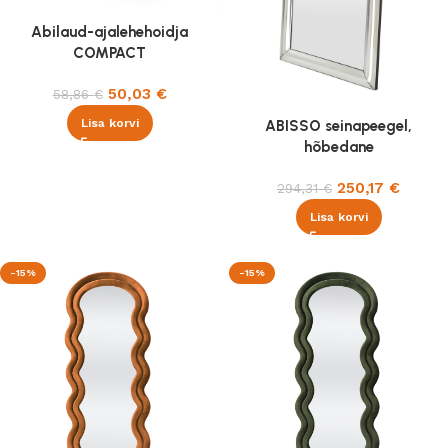
Abilaud-ajalehehoidja
COMPACT
50,03
€
58,86
€
Lisa korvi
ABISSO seinapeegel,
hõbedane
250,17
€
294,31
€
Lisa korvi
-15%
-15%