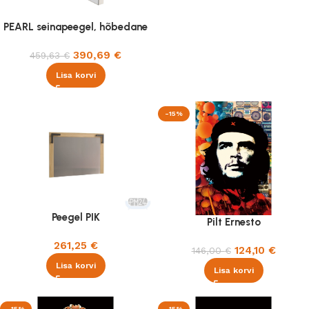
PEARL seinapeegel, hõbedane
390,69
€
459,63
€
Lisa korvi
-15%
Peegel PIK
Pilt Ernesto
261,25
€
124,10
€
146,00
€
Lisa korvi
Lisa korvi
-15%
-15%