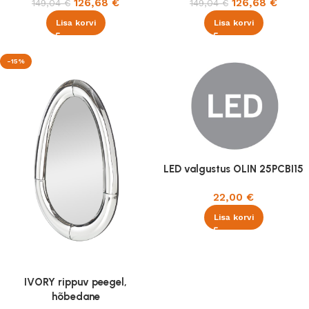
126,68
€
126,68
€
149,04
€
149,04
€
Lisa korvi
Lisa korvi
-15%
LED valgustus OLIN 25PCBI15
22,00
€
Lisa korvi
IVORY rippuv peegel,
hõbedane