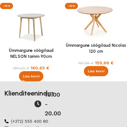
-15%
-15%
Ümmargune söögilaud Nicolas
Ümmargune söögilaud
120 cm
NELSON tamm 90cm
159,68
€
187,86
€
160,65
€
189,00
€
Lisa korvi
Lisa korvi
Klienditeenindus
10.00
-
20.00
(+372) 555 400 80