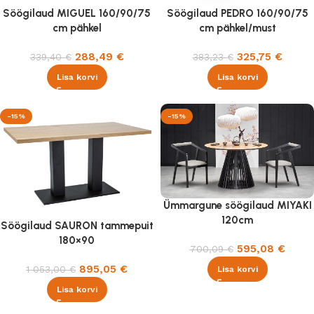
Söögilaud MIGUEL 160/90/75
Söögilaud PEDRO 160/90/75
cm pähkel
cm pähkel/must
288,49
€
325,75
€
339,40
€
383,23
€
Lisa korvi
Lisa korvi
-15%
-15%
Ümmargune söögilaud MIYAKI
120cm
Söögilaud SAURON tammepuit
180×90
595,08
€
700,09
€
895,05
€
1 053,00
€
Lisa korvi
Lisa korvi