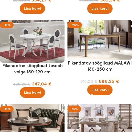
334,27
€
965,54
€
393,25
€
1 135,93
€
Lisa korvi
Lisa korvi
-15%
-25%
Pikendatav söögilaud MALAWI
Pikendatav söögilaud Joseph
160-250 cm
valge 150-190 cm
686,25
€
915,00
€
347,04
€
408,28
€
Lisa korvi
Lisa korvi
-15%
-15%