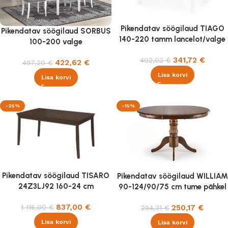
Pikendatav söögilaud TIAGO
Pikendatav söögilaud SORBUS
140-220 tamm lancelot/valge
100-200 valge
341,72
€
402,02
€
422,62
€
497,20
€
Lisa korvi
Lisa korvi
-25%
-15%
Pikendatav söögilaud TISARO
Pikendatav söögilaud WILLIAM
24Z3LJ92 160-24 cm
90-124/90/75 cm tume pähkel
837,00
€
1 116,00
€
250,17
€
294,31
€
Lisa korvi
Lisa korvi