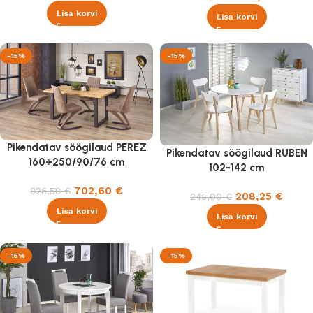
Lisa korvi
Lisa korvi
-15%
-15%
Pikendatav söögilaud PEREZ
Pikendatav söögilaud RUBEN
160÷250/90/76 cm
102-142 cm
702,60
€
826,58
€
208,25
€
245,00
€
Lisa korvi
Lisa korvi
-15%
-15%