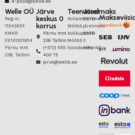
e-pood@welle.ee
Welle OÜ
Järve
Teenused
Järelmaks
Makseviisi
keskus 0
Reg.nr.
Kohaletoonime
ESTO
korrus
11543655
Mööbli
järelmaks
KMKR
Pärnu mnt
kokkupanek
ESTO
EE101301954
238 Tallinn
Mööbli
3
Pärnu mnt
(+372) 555
hooldamine
InBank
238, Tallinn
400 75
jarve@welle.ee