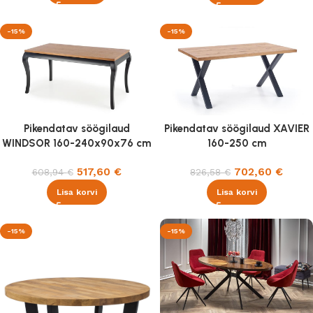
-15%
-15%
Pikendatav söögilaud
Pikendatav söögilaud XAVIER
WINDSOR 160-240x90x76 cm
160-250 cm
517,60
€
702,60
€
608,94
€
826,58
€
Lisa korvi
Lisa korvi
-15%
-15%