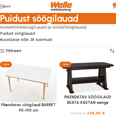
0
Eesti
Puidust söögilauad
Avaleht
Kataloog
Lauad ja toolid
Söögilauad
Puidust söögilauad
Kuvatakse kõik 36 tulemust
Filtreeri
-15%
-15%
PIKENDATAV SÖÖGILAUD
BEATA KASTAN wenge
Pikendatav söögilaud BARRET
90-190 cm
249,90
€
294,00
€