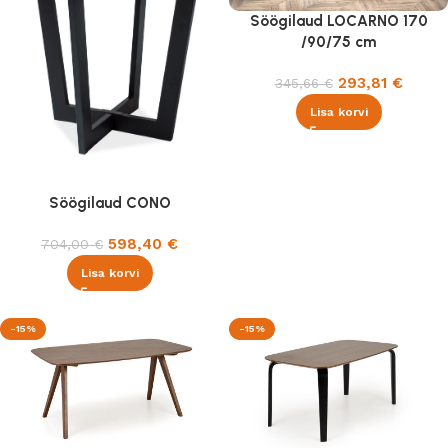
Söögilaud LOCARNO 170
/90/75 cm
293,81
€
345,66
€
Lisa korvi
Söögilaud CONO
598,40
€
704,00
€
Lisa korvi
-15%
-15%