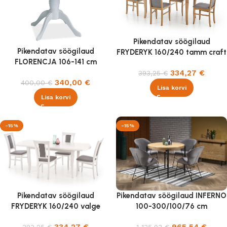
Pikendatav söögilaud
Pikendatav söögilaud
FRYDERYK 160/240 tamm craft
FLORENCJA 106-141 cm
334,27
€
393,25
€
340,00
€
400,00
€
Lisa korvi
Lisa korvi
-15%
-15%
Pikendatav söögilaud
Pikendatav söögilaud INFERNO
FRYDERYK 160/240 valge
100-300/100/76 cm