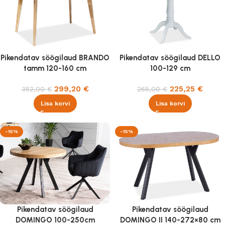
Pikendatav söögilaud BRANDO
Pikendatav söögilaud DELLO
tamm 120-160 cm
100-129 cm
299,20
€
225,25
€
352,00
€
265,00
€
Lisa korvi
Lisa korvi
-15%
-15%
Pikendatav söögilaud
Pikendatav söögilaud
DOMINGO 100-250cm
DOMINGO II 140-272×80 cm