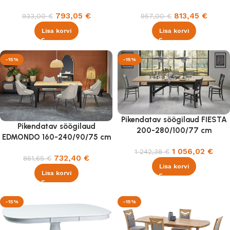
793,05
€
813,45
€
933,00
€
957,00
€
Lisa korvi
Lisa korvi
-15%
-15%
Pikendatav söögilaud FIESTA
Pikendatav söögilaud
200-280/100/77 cm
EDMONDO 160-240/90/75 cm
tamm/must
tamm/must
1 056,02
€
1 242,38
€
732,40
€
861,65
€
Lisa korvi
Lisa korvi
-15%
-15%