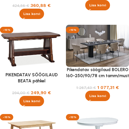
360,88
€
424,56
€
Lisa korvi
Lisa korvi
-15%
-15%
Pikendatav söögilaud BOLERO
PIKENDATAV SÖÖGILAUD
160-250/90/78 cm tamm/must
BEATA pähkel
1 077,31
€
1 267,43
€
249,90
€
294,00
€
Lisa korvi
Lisa korvi
-15%
-15%