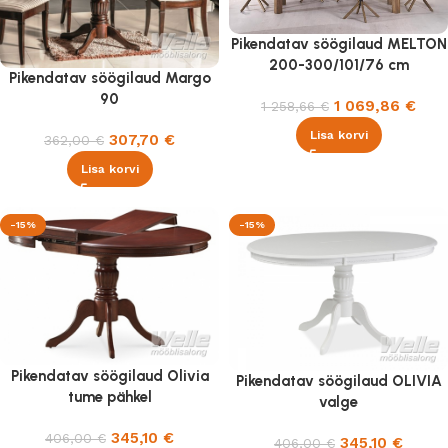
Pikendatav söögilaud MELTON
200-300/101/76 cm
Pikendatav söögilaud Margo
90
1 069,86
€
1 258,66
€
Lisa korvi
307,70
€
362,00
€
Lisa korvi
-15%
-15%
Pikendatav söögilaud Olivia
Pikendatav söögilaud OLIVIA
tume pähkel
valge
345,10
€
406,00
€
345,10
€
406,00
€