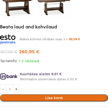
Beata laud and kohvilaud
Maksa kolmes võrdses osas 3 x
86,98
€
260,95
€
307,00
€
Tarneinfo:
1-2 nädalad
Kuumakse alates 8.61 €
Minimaalne sissemakse alates 0.00 €
Lisa korvi