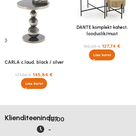
DANTE komplekt kahest,
looduslik/must
127,74
€
150,29
€
Lisa korvi
CARLA c.laud, black / silver
145,84
€
171,58
€
Lisa korvi
Klienditeenindus
10.00
-