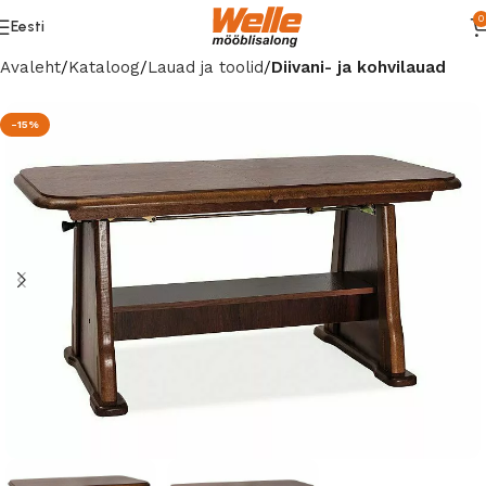
0
Eesti
Avaleht
Kataloog
Lauad ja toolid
Diivani- ja kohvilauad
-15%