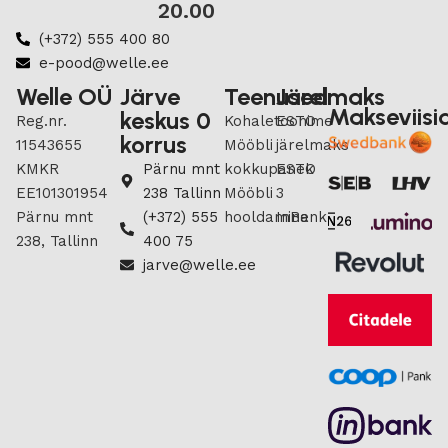
20.00
(+372) 555 400 80
e-pood@welle.ee
Welle OÜ
Järve
Teenused
Järelmaks
Makseviisi
keskus 0
Reg.nr.
Kohaletoonime
ESTO
korrus
11543655
Mööbli
järelmaks
KMKR
Pärnu mnt
kokkupanek
ESTO
EE101301954
238 Tallinn
Mööbli
3
Pärnu mnt
(+372) 555
hooldamine
InBank
238, Tallinn
400 75
jarve@welle.ee