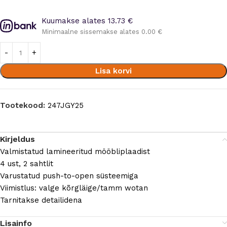
Kuumakse alates 13.73 €
Minimaalne sissemakse alates 0.00 €
Lisa korvi
Tootekood:
247JGY25
Kirjeldus
Valmistatud lamineeritud mööbliplaadist
4 ust, 2 sahtlit
Varustatud push-to-open süsteemiga
Viimistlus: valge kõrgläige/tamm wotan
Tarnitakse detailidena
Lisainfo