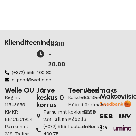
Klienditeenindus
10.00
-
20.00
(+372) 555 400 80
e-pood@welle.ee
Welle OÜ
Järve
Teenused
Järelmaks
Makseviisi
keskus 0
Reg.nr.
Kohaletoonime
ESTO
korrus
11543655
Mööbli
järelmaks
KMKR
Pärnu mnt
kokkupanek
ESTO
EE101301954
238 Tallinn
Mööbli
3
Pärnu mnt
(+372) 555
hooldamine
InBank
238, Tallinn
400 75