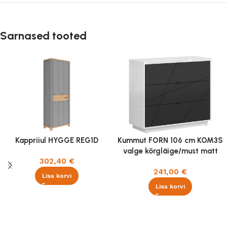
Sarnased tooted
Kappriiul HYGGE REG1D
Kummut FORN 106 cm KOM3S
valge kõrgläige/must matt
302,40
€
241,00
€
Lisa korvi
Lisa korvi