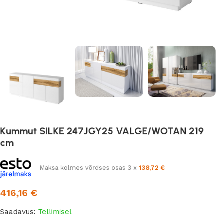
Kummut SILKE 247JGY25 VALGE/WOTAN 219
cm
Maksa kolmes võrdses osas 3 x
138,72
€
416,16
€
Saadavus:
Tellimisel