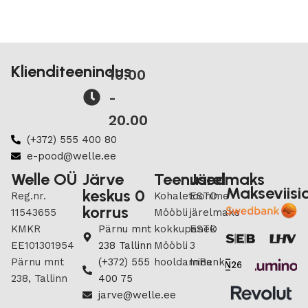
Klienditeenindus
10.00
-
20.00
(+372) 555 400 80
e-pood@welle.ee
Welle OÜ
Järve
Teenused
Järelmaks
Makseviisi
keskus 0
Reg.nr.
Kohaletoonime
ESTO
korrus
11543655
Mööbli
järelmaks
KMKR
Pärnu mnt
kokkupanek
ESTO
EE101301954
238 Tallinn
Mööbli
3
Pärnu mnt
(+372) 555
hooldamine
InBank
238, Tallinn
400 75
jarve@welle.ee