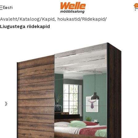
0
Eesti
Avaleht
Kataloog
Kapid, hoiukastid
Riidekapid
Liugustega riidekapid