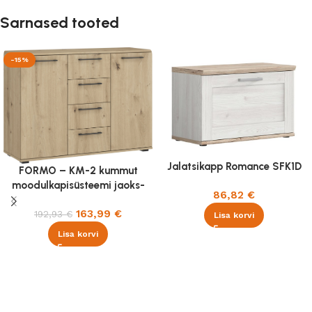
Sarnased tooted
-15%
Jalatsikapp Romance SFK1D
FORMO – KM-2 kummut
moodulkapisüsteemi jaoks-
86,82
€
Aristan tamm
163,99
€
192,93
€
Lisa korvi
Lisa korvi