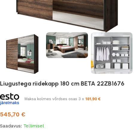
Liugustega riidekapp 180 cm BETA 22ZB1676
Maksa kolmes võrdses osas 3 x
181,90
€
545,70
€
Saadavus:
Tellimisel