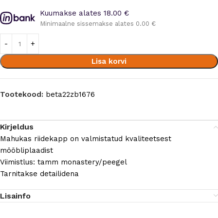
Kuumakse alates 18.00 €
Minimaalne sissemakse alates 0.00 €
Lisa korvi
Tootekood:
beta22zb1676
Kirjeldus
Mahukas riidekapp on valmistatud kvaliteetsest
mööbliplaadist
Viimistlus: tamm monastery/peegel
Tarnitakse detailidena
Lisainfo