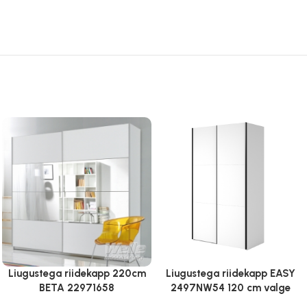
Liugustega riidekapp 220cm
Liugustega riidekapp EASY
BETA 22971658
2497NW54 120 cm valge