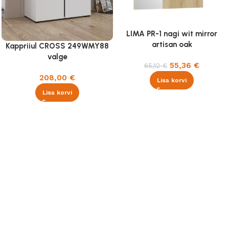
LIMA PR-1 nagi wit mirror
artisan oak
Kappriiul CROSS 249WMY88
valge
55,36
€
65,12
€
208,00
€
Lisa korvi
Lisa korvi