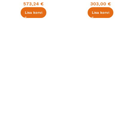
573,24
€
303,00
€
Lisa korvi
Lisa korvi