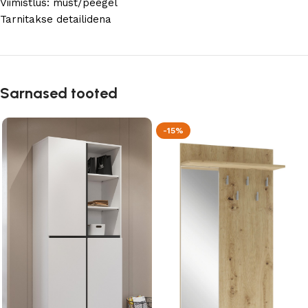
Viimistlus: must/peegel
Tarnitakse detailidena
Sarnased tooted
-15%