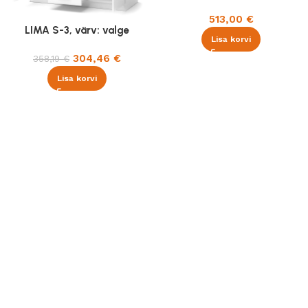
513,00
€
LIMA S-3, värv: valge
Lisa korvi
304,46
€
358,19
€
Lisa korvi