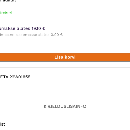
nädalat
limisel
umakse alates 19.10 €
imaalne sissemakse alates 0.00 €
Lisa korvi
ETA 22W01658
KIRJELDUS
LISAINFO
ist