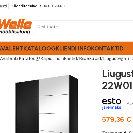
esti
Klienditeenindus: 10.00-20.00
AVALEHT
KATALOOG
KLIENDI INFO
KONTAKTID
Avaleht
Kataloog
Kapid, hoiukastid
Riidekapid
Liugustega ri
Liugus
22W01
Mak
579,36
€