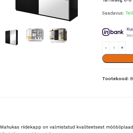
Tarneaeg 6-8 
Saadavus:
Tel
Ku
Min
Tootekood:
B
Mahukas riidekapp on valmistatud kvaliteetsest mööbliplaad