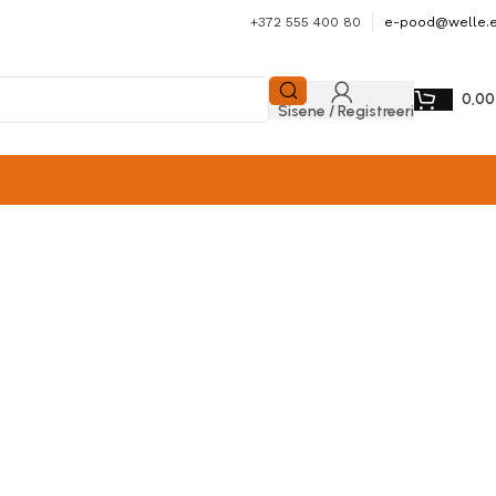
+372 555 400 80
e-pood@welle.
0,0
Sisene / Registreeri