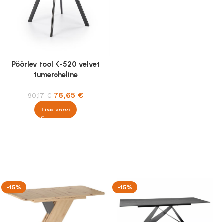
Pöörlev tool K-520 velvet
tumeroheline
76,65
€
90,17
€
Lisa korvi
-15%
-15%