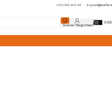
+372 555 400 80
e-pood@welle.
0,0
Sisene / Registreeri