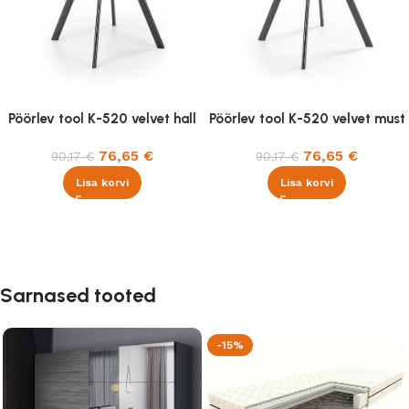
Pöörlev tool K-520 velvet hall
Pöörlev tool K-520 velvet must
76,65
€
76,65
€
90,17
€
90,17
€
Lisa korvi
Lisa korvi
Sarnased tooted
-15%