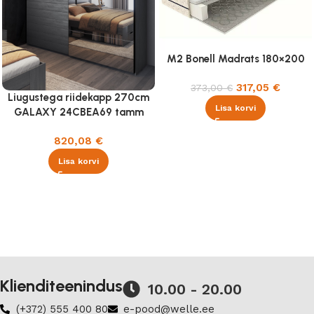
M2 Bonell Madrats 180×200
317,05
€
373,00
€
Liugustega riidekapp 270cm
Lisa korvi
GALAXY 24CBEA69 tamm
carbon
820,08
€
Lisa korvi
Klienditeenindus
10.00 - 20.00
(+372) 555 400 80
e-pood@welle.ee