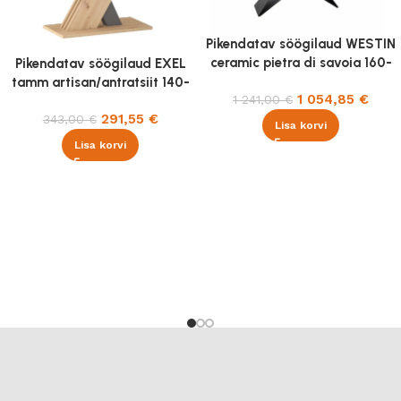
Pikendatav söögilaud WESTIN
ceramic pietra di savoia 160-
Pikendatav söögilaud EXEL
240×90 cm
tamm artisan/antratsiit 140-
1 054,85
€
1 241,00
€
180×85 cm
291,55
€
343,00
€
Lisa korvi
Lisa korvi