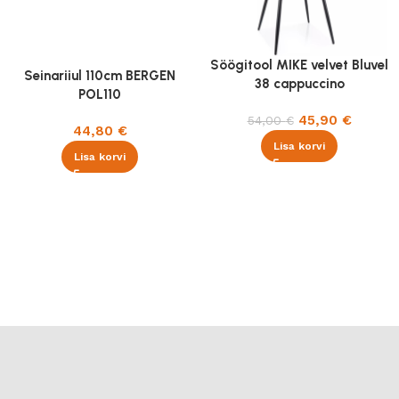
Söögitool MIKE velvet Bluvel
Seinariiul 110cm BERGEN
38 cappuccino
POL110
45,90
€
54,00
€
44,80
€
Lisa korvi
Lisa korvi