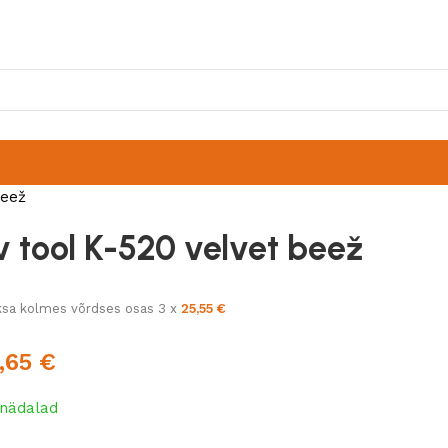
beež
v tool K-520 velvet beež
sa kolmes võrdses osas 3 x
25,55
€
,65
€
 nädalad