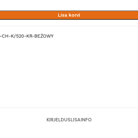
Lisa korvi
-CH-K/520-KR-BEŻOWY
KIRJELDUS
LISAINFO