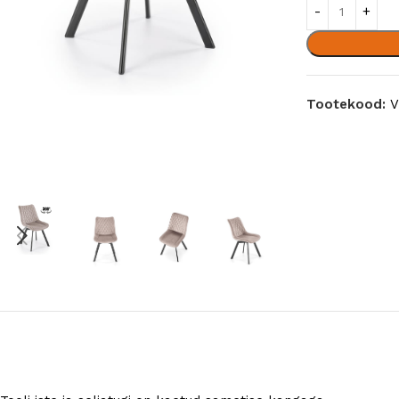
Tootekood:
V