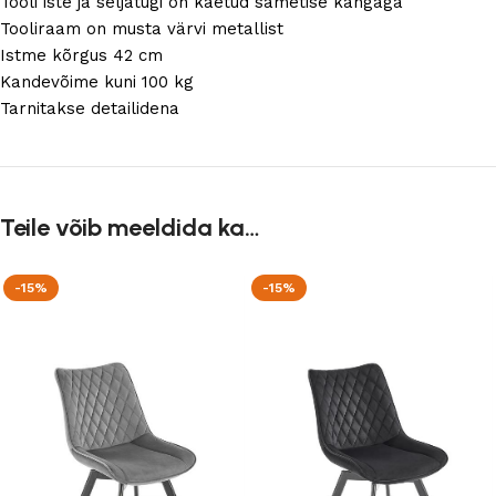
Tooli iste ja seljatugi on kaetud sametise kangaga
Tooliraam on musta värvi metallist
Istme kõrgus 42 cm
Kandevõime kuni 100 kg
Tarnitakse detailidena
Teile võib meeldida ka…
-15%
-15%