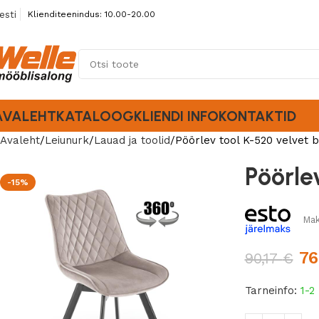
esti
Klienditeenindus: 10.00-20.00
AVALEHT
KATALOOG
KLIENDI INFO
KONTAKTID
Avaleht
Leiunurk
Lauad ja toolid
Pöörlev tool K-520 velvet 
Pöörle
-15%
Mak
76
90,17
€
Tarneinfo:
1-2