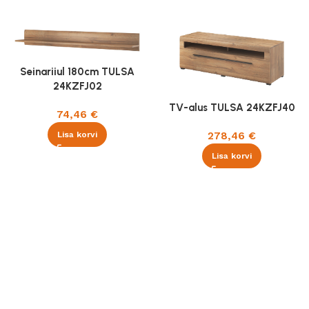
Seinariiul 180cm TULSA
24KZFJ02
TV-alus TULSA 24KZFJ40
74,46
€
278,46
€
Lisa korvi
Lisa korvi