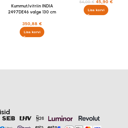
45,90
€
54,00
€
Kummut/vitriin INDIA
Lisa korvi
2497DE46 valge 130 cm
350,88
€
Lisa korvi
isid