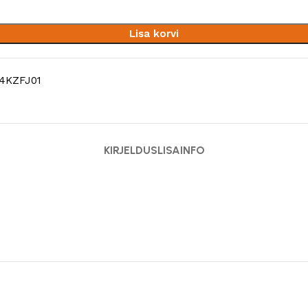
Lisa korvi
4KZFJ01
KIRJELDUS
LISAINFO