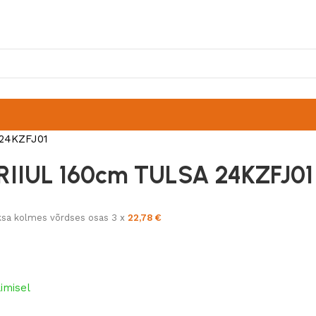
24KZFJ01
RIIUL 160cm TULSA 24KZFJ01
sa kolmes võrdses osas 3 x
22,78
€
limisel