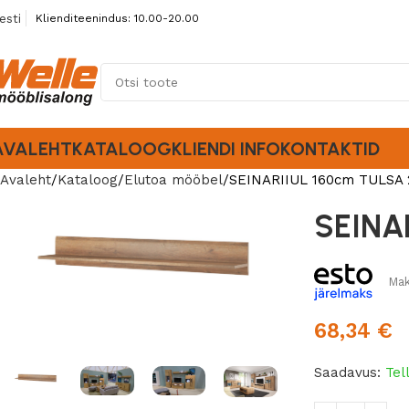
esti
Klienditeenindus: 10.00-20.00
AVALEHT
KATALOOG
KLIENDI INFO
KONTAKTID
Avaleht
Kataloog
Elutoa mööbel
SEINARIIUL 160cm TULSA 
SEINA
Mak
68,34
€
Saadavus:
Tel