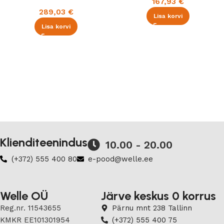
167,93
€
289,03
€
Lisa korvi
Lisa korvi
Klienditeenindus
10.00 - 20.00
(+372) 555 400 80
e-pood@welle.ee
Welle OÜ
Järve keskus 0 korrus
Reg.nr. 11543655
Pärnu mnt 238 Tallinn
KMKR EE101301954
(+372) 555 400 75