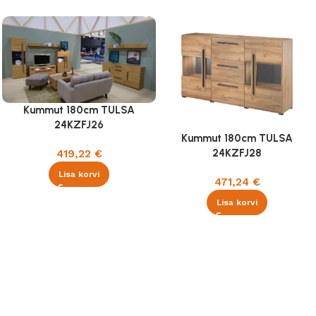
Kummut 180cm TULSA
24KZFJ26
Kummut 180cm TULSA
24KZFJ28
419,22
€
Lisa korvi
471,24
€
Lisa korvi