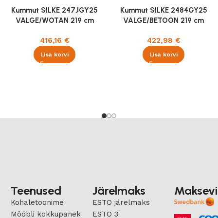
Kummut SILKE 247JGY25
Kummut SILKE 2484GY25
VALGE/WOTAN 219 cm
VALGE/BETOON 219 cm
416,16
€
422,98
€
Lisa korvi
Lisa korvi
Teenused
Järelmaks
Maksevi
Kohaletoonime
ESTO järelmaks
Mööbli kokkupanek
ESTO 3