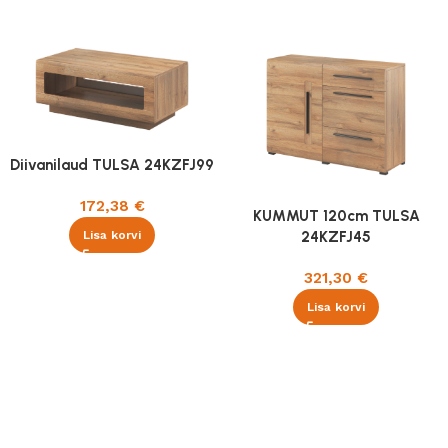
Diivanilaud TULSA 24KZFJ99
172,38
€
KUMMUT 120cm TULSA
24KZFJ45
Lisa korvi
321,30
€
Lisa korvi