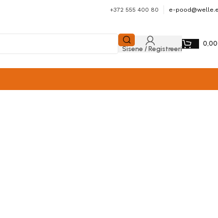
+372 555 400 80
e-pood@welle.
0,0
Sisene / Registreeri