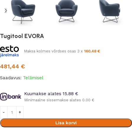
Tugitool EVORA
Maksa kolmes võrdses osas 3 x
160,48
€
481,44
€
Saadavus:
Tellimisel
Kuumakse alates 15.88 €
Minimaalne sissemakse alates 0.00 €
Lisa korvi