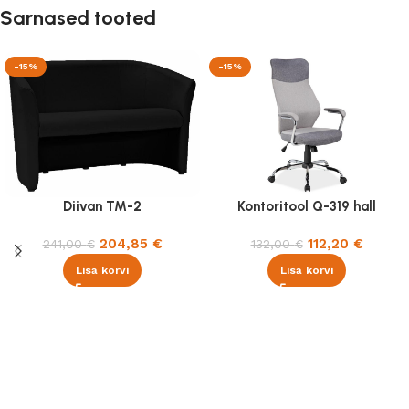
Sarnased tooted
-15%
-15%
Diivan TM-2
Kontoritool Q-319 hall
204,85
€
112,20
€
241,00
€
132,00
€
Lisa korvi
Lisa korvi