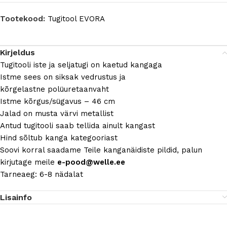
Tootekood:
Tugitool EVORA
Kirjeldus
Tugitooli iste ja seljatugi on kaetud kangaga
Istme sees on
siksak vedrustus ja
kõrgelastne
polüuretaanvaht
Istme kõrgus/sügavus – 46 cm
Jalad on musta värvi metallist
Antud tugitooli saab tellida ainult kangast
Hind sõltub kanga kategooriast
Soovi korral saadame Teile kanganäidiste pildid, palun
kirjutage meile
e-pood@welle.ee
Tarneaeg: 6-8 nädalat
Lisainfo