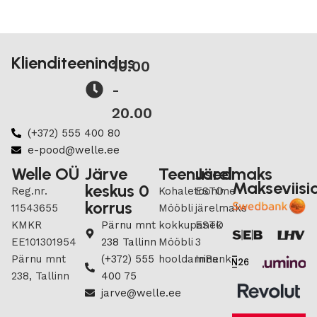
Klienditeenindus
10.00
-
20.00
(+372) 555 400 80
e-pood@welle.ee
Welle OÜ
Järve
Teenused
Järelmaks
Makseviisi
keskus 0
Reg.nr.
Kohaletoonime
ESTO
korrus
11543655
Mööbli
järelmaks
KMKR
Pärnu mnt
kokkupanek
ESTO
EE101301954
238 Tallinn
Mööbli
3
Pärnu mnt
(+372) 555
hooldamine
InBank
238, Tallinn
400 75
jarve@welle.ee