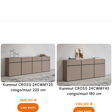
Kummut CROSS 24CWMY25
Kummut CROSS 24CWMY43
congo/must 225 cm
congo/must 180 cm
289,00
€
240,00
€
Lisa korvi
Lisa korvi