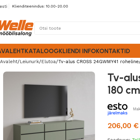
esti
Klienditeenindus: 10.00-20.00
AVALEHT
KATALOOG
KLIENDI INFO
KONTAKTID
Avaleht
Leiunurk
Elutoa
Tv-alus CROSS 24GWMY41 roheline
Tv-al
180 c
Mak
206,00
€