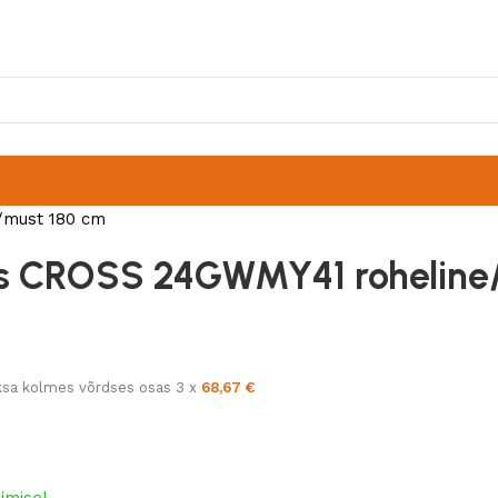
/must 180 cm
us CROSS 24GWMY41 roheline
m
sa kolmes võrdses osas 3 x
68,67
€