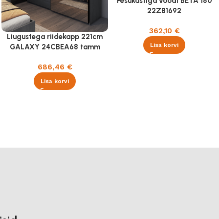
Pesukastiga voodi BETA 180
22ZB1692
362,10
€
Liugustega riidekapp 221cm
Lisa korvi
GALAXY 24CBEA68 tamm
carbon
686,46
€
Lisa korvi