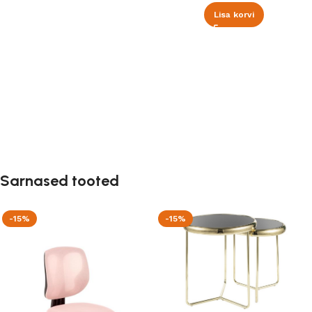
Lisa korvi
Sarnased tooted
-15%
-15%