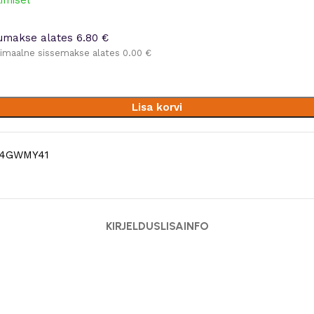
limisel
umakse alates 6.80 €
imaalne sissemakse alates 0.00 €
Lisa korvi
4GWMY41
KIRJELDUS
LISAINFO