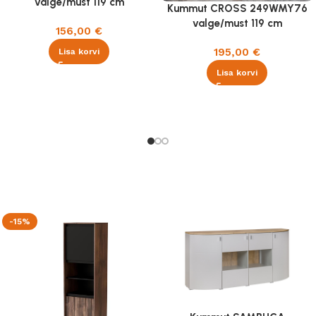
valge/must 119 cm
Kummut CROSS 249WMY76
valge/must 119 cm
156,00
€
195,00
€
Lisa korvi
Lisa korvi
-15%