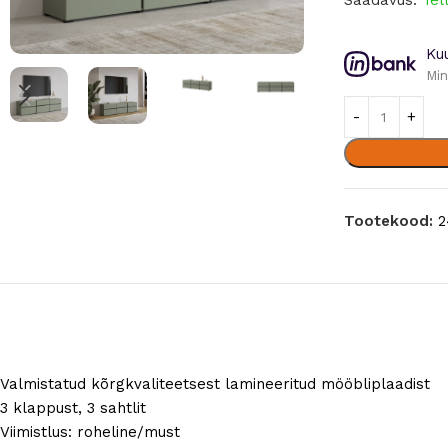
Saadavus:
Tel
Ku
Min
Tootekood:
2
Valmistatud kõrgkvaliteetsest lamineeritud mööbliplaadist
3 klappust, 3 sahtlit
Viimistlus: roheline/must