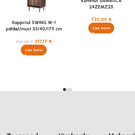
Kummut SAMBUCA
24ZEMZ25
732,00
€
Kappriiul SWING W-1
Lisa korvi
pähkel/must 53/40/179 cm
217,17
€
255,49
€
Lisa korvi