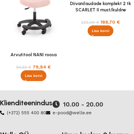
Diivanilaudade komplekt 2 tk
SCARLET II must/kuldne
188,70
€
222,00
€
Lisa korvi
Arvutitool NANI roosa
79,84
€
93,93
€
Lisa korvi
Klienditeenindus
10.00 - 20.00
(+372) 555 400 80
e-pood@welle.ee