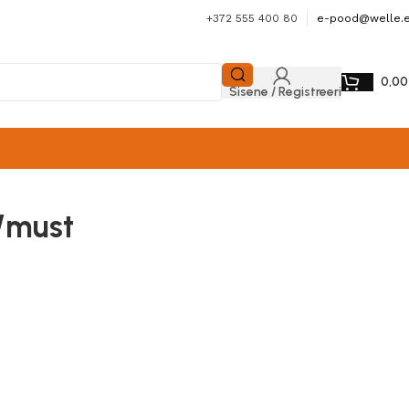
+372 555 400 80
e-pood@welle.
0,0
Sisene / Registreeri
/must