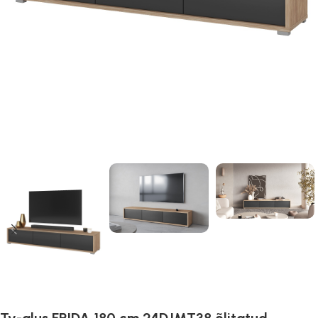
Tv-alus FRIDA 180 cm 24DJMT38 õlitatud