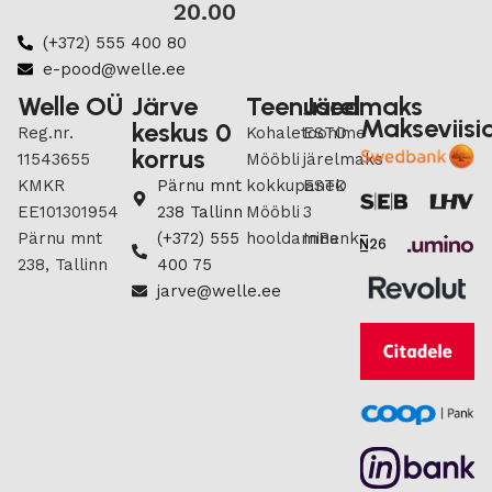
20.00
(+372) 555 400 80
e-pood@welle.ee
Welle OÜ
Järve
Teenused
Järelmaks
Makseviisi
keskus 0
Reg.nr.
Kohaletoonime
ESTO
korrus
11543655
Mööbli
järelmaks
KMKR
Pärnu mnt
kokkupanek
ESTO
EE101301954
238 Tallinn
Mööbli
3
Pärnu mnt
(+372) 555
hooldamine
InBank
238, Tallinn
400 75
jarve@welle.ee