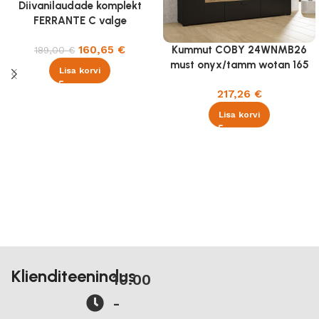
Diivanilaudade komplekt
FERRANTE C valge
marmor/must
160,65
€
Kummut COBY 24WNMB26
189,00
€
must onyx/tamm wotan 165
Lisa korvi
cm
217,26
€
Lisa korvi
Klienditeenindus
10.00
-