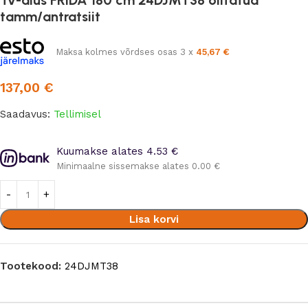
tamm/antratsiit
Maksa kolmes võrdses osas 3 x
45,67
€
137,00
€
Saadavus:
Tellimisel
Kuumakse alates 4.53 €
Minimaalne sissemakse alates 0.00 €
Lisa korvi
Tootekood:
24DJMT38