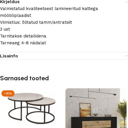
Kirjeldus
Valmistatud kvaliteetsest lamineeritud kattega
mööbliplaadist
Viimistlus: õlitatud tamm/antratsiit
3 ust
Tarnitakse detailidena
Tarneaeg 4-8 nädalat
Lisainfo
Sarnased tooted
-15%