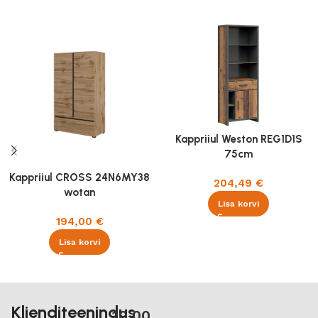
Kappriiul Weston REG1D1S
75cm
Kappriiul CROSS 24N6MY38
204,49
€
wotan
Lisa korvi
194,00
€
Lisa korvi
Klienditeenindus
10.00