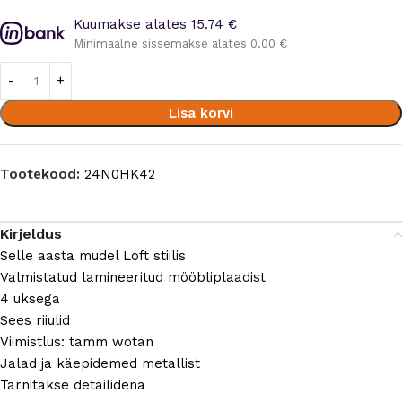
Kuumakse alates 15.74 €
Minimaalne sissemakse alates 0.00 €
Lisa korvi
Tootekood:
24N0HK42
Kirjeldus
Selle aasta mudel Loft stiilis
Valmistatud lamineeritud mööbliplaadist
4 uksega
Sees riiulid
Viimistlus: tamm wotan
Jalad ja käepidemed metallist
Tarnitakse detailidena