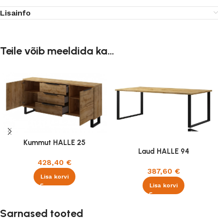
Lisainfo
Teile võib meeldida ka…
Kummut HALLE 25
Laud HALLE 94
428,40
€
387,60
€
Lisa korvi
Lisa korvi
Sarnased tooted