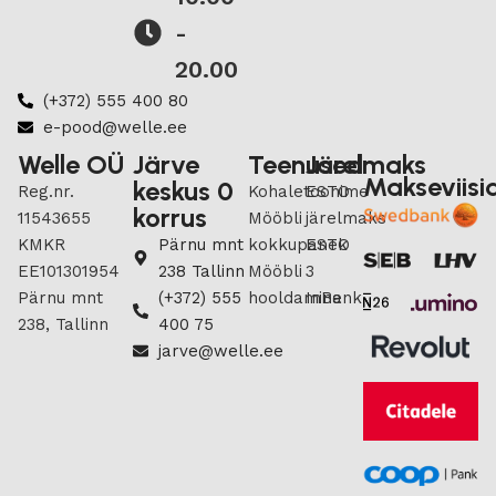
-
20.00
(+372) 555 400 80
e-pood@welle.ee
Welle OÜ
Järve
Teenused
Järelmaks
Makseviisi
keskus 0
Reg.nr.
Kohaletoonime
ESTO
korrus
11543655
Mööbli
järelmaks
KMKR
Pärnu mnt
kokkupanek
ESTO
EE101301954
238 Tallinn
Mööbli
3
Pärnu mnt
(+372) 555
hooldamine
InBank
238, Tallinn
400 75
jarve@welle.ee