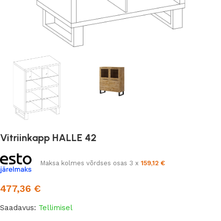
Vitriinkapp HALLE 42
Maksa kolmes võrdses osas 3 x
159,12
€
477,36
€
Saadavus:
Tellimisel