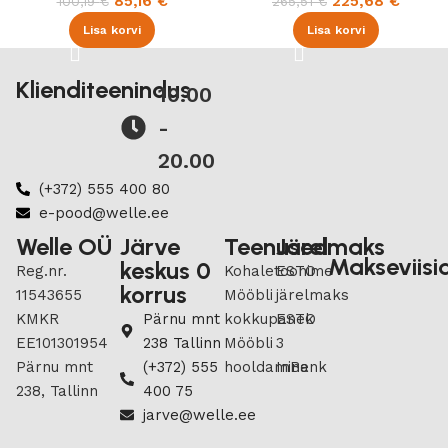
85,16
€
225,68
€
100,19
€
265,51
€
Lisa korvi
Lisa korvi
Klienditeenindus
10.00
-
20.00
(+372) 555 400 80
e-pood@welle.ee
Welle OÜ
Järve
Teenused
Järelmaks
Makseviisi
keskus 0
Reg.nr.
Kohaletoonime
ESTO
korrus
11543655
Mööbli
järelmaks
KMKR
Pärnu mnt
kokkupanek
ESTO
EE101301954
238 Tallinn
Mööbli
3
Pärnu mnt
(+372) 555
hooldamine
InBank
238, Tallinn
400 75
jarve@welle.ee