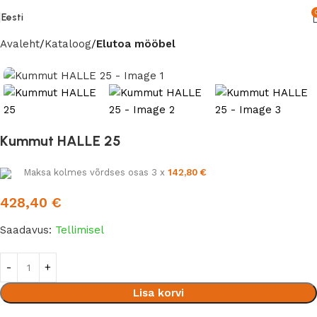
Eesti
Avaleht
Kataloog
Elutoa mööbel
Kummut HALLE 25
Maksa kolmes võrdses osas 3 x
142,80
€
428,40
€
Saadavus:
Tellimisel
Lisa korvi