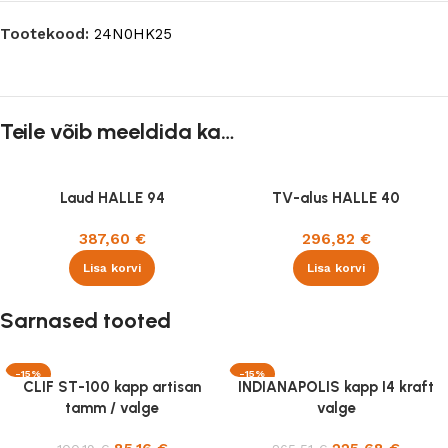
Tootekood:
24N0HK25
Teile võib meeldida ka…
Laud HALLE 94
TV-alus HALLE 40
387,60
€
296,82
€
Lisa korvi
Lisa korvi
Sarnased tooted
-15%
-15%
CLIF ST-100 kapp artisan
INDIANAPOLIS kapp I4 kraft
tamm / valge
valge